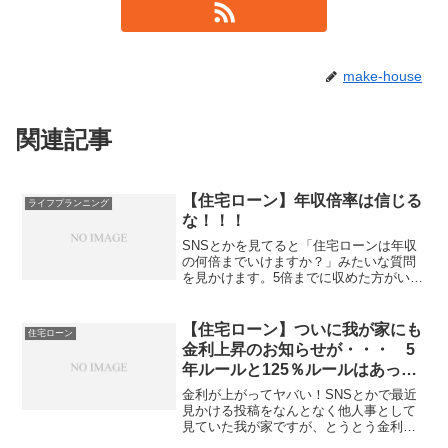
make-house
関連記事
【住宅ローン】年収倍率は信じる
ライフプランニング
な！！！
SNSとかを見てると「住宅ローンは年収
の何倍までいけますか？」みたいな質問
を見かけます。5倍までに収めた方がいい
という意見もあれば、7倍までなら大丈夫
という意見もあります。Youtuberとかも
「年収の〇〇倍までなら大丈夫！」的な
【住宅ローン】ついに我が家にも
住宅ローン
事言ってま...
金利上昇のお知らせが・・・ 5
年ルールと125％ルールはあった
方が良いのか？
金利が上がってヤバい！SNSとかで最近
見かける投稿をなんとなく他人事として
見ていた我が家ですが、とうとう金利上
昇の通知が届きました。あ、この通知っ