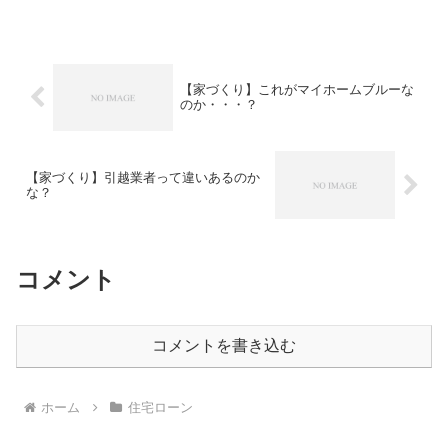
て本当にくるんだ・・・変動金利を選択
したので金利の上昇は承知の上ですが、
もうちょっと後で来て欲...
【家づくり】これがマイホームブルーな
のか・・・？
【家づくり】引越業者って違いあるのか
な？
コメント
コメントを書き込む
ホーム
住宅ローン